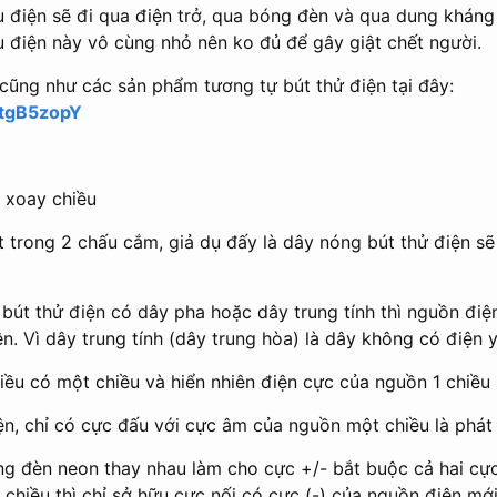
u điện sẽ đi qua điện trở, qua bóng đèn và qua dung kháng
u điện này vô cùng nhỏ nên ko đủ để gây giật chết người.
cũng như các sản phẩm tương tự bút thử điện tại đây:
htgB5zopY
n xoay chiều
t trong 2 chấu cắm, giả dụ đấy là dây nóng bút thử điện sẽ
 bút thử điện có dây pha hoặc dây trung tính thì nguồn đi
n. Vì dây trung tính (dây trung hòa) là dây không có điện 
iều có một chiều và hiển nhiên điện cực của nguồn 1 chiều
ện, chỉ có cực đấu với cực âm của nguồn một chiều là phát
ng đèn neon thay nhau làm cho cực +/- bắt buộc cả hai cực
chiều thì chỉ sở hữu cực nối có cực (-) của nguồn điện mới