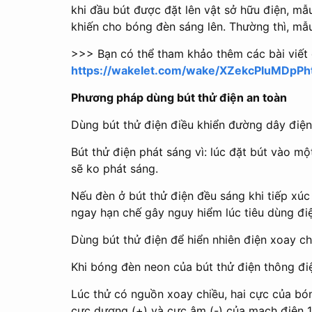
khi đầu bút được đặt lên vật sở hữu điện, mẫ
khiến cho bóng đèn sáng lên. Thường thì, mẫ
>>> Bạn có thể tham khảo thêm các bài viết 
https://wakelet.com/wake/XZekcPluMDpP
Phương pháp dùng bút thử điện an toàn
Dùng bút thử điện điều khiển đường dây điệ
Bút thử điện phát sáng vì: lúc đặt bút vào mộ
sẽ ko phát sáng.
Nếu đèn ở bút thử điện đều sáng khi tiếp xúc
ngay hạn chế gây nguy hiểm lúc tiêu dùng điệ
Dùng bút thử điện để hiển nhiên điện xoay ch
Khi bóng đèn neon của bút thử điện thông đi
Lúc thử có nguồn xoay chiều, hai cực của bó
cực dương (+) và cực âm (-) của mạch điện 1 